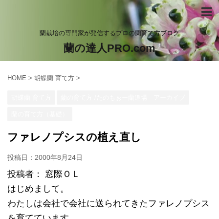
蘭栽培の専門家が発信するプロの蘭育て方ブログ
蘭の達人PRO.com
HOME
>
胡蝶蘭 育て方
>
胡蝶蘭 育て方
蘭の育て方 /たのもぉー蘭道場 アーカイブ
蘭の育て方（基礎）
ファレノプシスの植え直し
投稿日：
2000年8月24日
投稿者： 窓際ＯＬ
はじめまして。
わたしは会社で会社に送られてきたファレノプシス
を育てています。