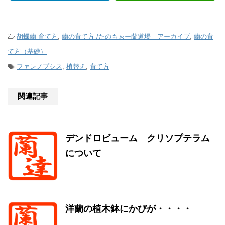
-
胡蝶蘭 育て方
,
蘭の育て方 /たのもぉー蘭道場 アーカイブ
,
蘭の育
て方（基礎）
-
ファレノプシス
,
植替え
,
育て方
関連記事
デンドロビューム クリソプテラム
について
洋蘭の植木鉢にかびが・・・・