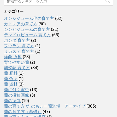
カテゴリー
オンシジューム他の育て方
(62)
カトレアの育て方
(50)
シンビジュームの育て方
(21)
デンドロビューム 育て方
(66)
バンダ 育て方
(2)
フウラン 育て方
(1)
リカステ 育て方
(1)
洋蘭 原種
(28)
育てやすい蘭
(2)
胡蝶蘭 育て方
(84)
蘭 肥料
(1)
蘭 色々
(1)
蘭 資材
(3)
蘭に付く害虫
(13)
蘭の投稿画像
(3)
蘭の病気
(19)
蘭の育て方 /たのもぉー蘭道場 アーカイブ
(305)
蘭の育て方（基礎）
(47)