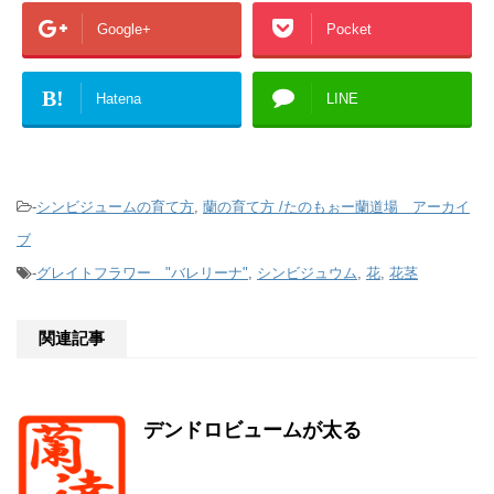
Google+
Pocket
B!
Hatena
LINE
-
シンビジュームの育て方
,
蘭の育て方 /たのもぉー蘭道場 アーカイ
ブ
-
グレイトフラワー "バレリーナ"
,
シンビジュウム
,
花
,
花茎
関連記事
デンドロビュームが太る