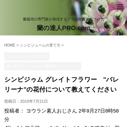
蘭栽培の専門家が発信するプロの蘭育て方ブログ
蘭の達人PRO.com
HOME
>
シンビジュームの育て方
>
シンビジュームの育て方
蘭の育て方 /たのもぉー蘭道場 アーカイブ
シンビジゥム グレイトフラワー "バレ
リーナ"の花付について教えてください
投稿日：
2010年7月21日
投稿者： ヨウラン素人おじさん 2年9月27日8時58
分