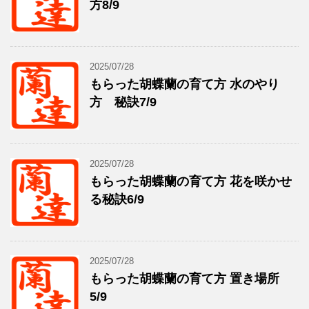
方8/9
2025/07/28
もらった胡蝶蘭の育て方 水のやり
方 秘訣7/9
2025/07/28
もらった胡蝶蘭の育て方 花を咲かせ
る秘訣6/9
2025/07/28
もらった胡蝶蘭の育て方 置き場所
5/9