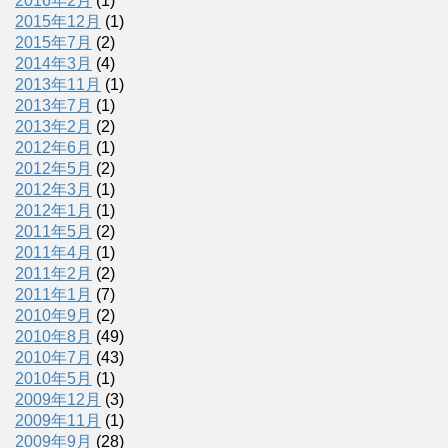
2016年2月
(1)
2015年12月
(1)
2015年7月
(2)
2014年3月
(4)
2013年11月
(1)
2013年7月
(1)
2013年2月
(2)
2012年6月
(1)
2012年5月
(2)
2012年3月
(1)
2012年1月
(1)
2011年5月
(2)
2011年4月
(1)
2011年2月
(2)
2011年1月
(7)
2010年9月
(2)
2010年8月
(49)
2010年7月
(43)
2010年5月
(1)
2009年12月
(3)
2009年11月
(1)
2009年9月
(28)