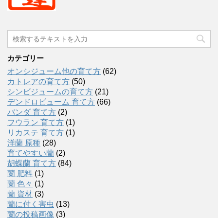
カテゴリー
オンシジューム他の育て方
(62)
カトレアの育て方
(50)
シンビジュームの育て方
(21)
デンドロビューム 育て方
(66)
バンダ 育て方
(2)
フウラン 育て方
(1)
リカステ 育て方
(1)
洋蘭 原種
(28)
育てやすい蘭
(2)
胡蝶蘭 育て方
(84)
蘭 肥料
(1)
蘭 色々
(1)
蘭 資材
(3)
蘭に付く害虫
(13)
蘭の投稿画像
(3)