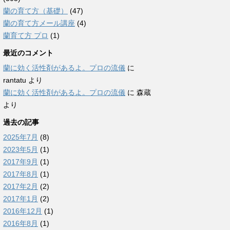
蘭の育て方（基礎）
(47)
蘭の育て方メール講座
(4)
蘭育て方 プロ
(1)
最近のコメント
蘭に効く活性剤があるよ。プロの流儀
に
rantatu
より
蘭に効く活性剤があるよ。プロの流儀
に
森蔵
より
過去の記事
2025年7月
(8)
2023年5月
(1)
2017年9月
(1)
2017年8月
(1)
2017年2月
(2)
2017年1月
(2)
2016年12月
(1)
2016年8月
(1)