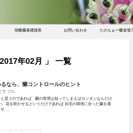
胡蝶蘭基礎講座
お問い合わせ
たのもぉー蘭道場
ブ
017年02月 」 一覧
めるなら、蘭コントロールのヒント
て方 プロ
うと思うのであれば 蘭の管理は知ってしまえばカンタンなんだけ
い。花を咲かせるというだけであれば 自宅の環境に合った蘭を選
...