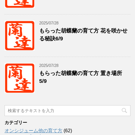
2025/07/28
もらった胡蝶蘭の育て方 花を咲かせ
る秘訣6/9
2025/07/28
もらった胡蝶蘭の育て方 置き場所
5/9
カテゴリー
オンシジューム他の育て方
(62)