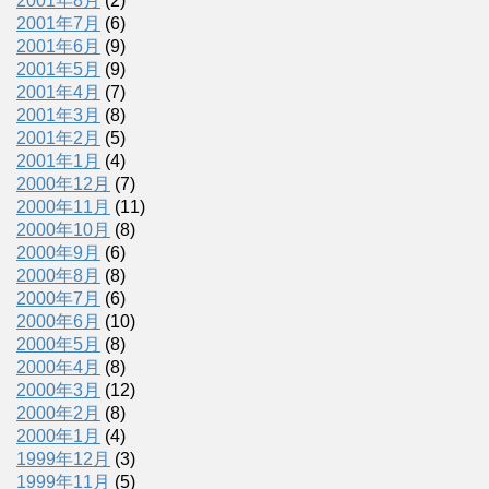
2001年8月
(2)
2001年7月
(6)
2001年6月
(9)
2001年5月
(9)
2001年4月
(7)
2001年3月
(8)
2001年2月
(5)
2001年1月
(4)
2000年12月
(7)
2000年11月
(11)
2000年10月
(8)
2000年9月
(6)
2000年8月
(8)
2000年7月
(6)
2000年6月
(10)
2000年5月
(8)
2000年4月
(8)
2000年3月
(12)
2000年2月
(8)
2000年1月
(4)
1999年12月
(3)
1999年11月
(5)