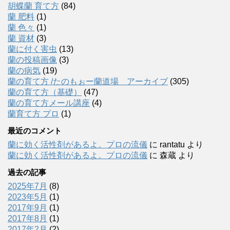
胡蝶蘭 育て方
(84)
蘭 肥料
(1)
蘭 色々
(1)
蘭 資材
(3)
蘭に付く害虫
(13)
蘭の投稿画像
(3)
蘭の病気
(19)
蘭の育て方 /たのもぉー蘭道場 アーカイブ
(305)
蘭の育て方（基礎）
(47)
蘭の育て方メール講座
(4)
蘭育て方 プロ
(1)
最近のコメント
蘭に効く活性剤があるよ。プロの流儀
に
rantatu
より
蘭に効く活性剤があるよ。プロの流儀
に
森蔵
より
過去の記事
2025年7月
(8)
2023年5月
(1)
2017年9月
(1)
2017年8月
(1)
2017年2月
(2)