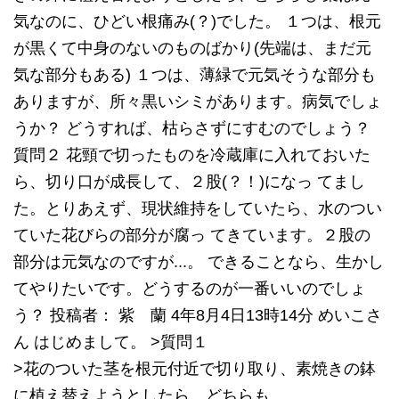
気なのに、ひどい根痛み(？)でした。 １つは、根元
が黒くて中身のないのものばかり(先端は、まだ元
気な部分もある) １つは、薄緑で元気そうな部分も
ありますが、所々黒いシミがあります。病気でしょ
うか？ どうすれば、枯らさずにすむのでしょう？
質問２ 花頸で切ったものを冷蔵庫に入れておいた
ら、切り口が成長して、２股(？！)になっ てまし
た。とりあえず、現状維持をしていたら、水のつい
ていた花びらの部分が腐っ てきています。２股の
部分は元気なのですが...。 できることなら、生かし
てやりたいです。どうするのが一番いいのでしょ
う？ 投稿者： 紫 蘭 4年8月4日13時14分 めいこさ
ん はじめまして。 >質問１
>花のついた茎を根元付近で切り取り、素焼きの鉢
に植え替えようとしたら、どちらも