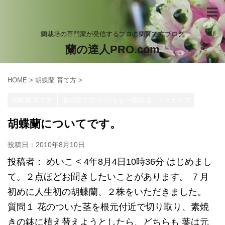
蘭栽培の専門家が発信するプロの蘭育て方ブログ
蘭の達人PRO.com
HOME
>
胡蝶蘭 育て方
>
胡蝶蘭 育て方
蘭の育て方 /たのもぉー蘭道場 アーカイブ
胡蝶蘭についてです。
投稿日：
2010年8月10日
投稿者： めいこ < 4年8月4日10時36分 はじめまし
て。２点ほどお聞きしたいことがあります。 ７月
初めに人生初の胡蝶蘭、２株をいただきました。
質問１ 花のついた茎を根元付近で切り取り、素焼
きの鉢に植え替えようとしたら、どちらも 葉は元