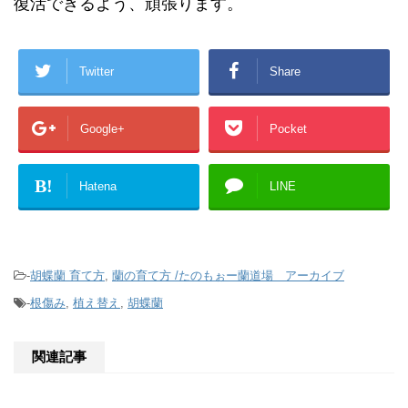
復活できるよう、頑張ります。
Twitter
Share
Google+
Pocket
B!
Hatena
LINE
-
胡蝶蘭 育て方
,
蘭の育て方 /たのもぉー蘭道場 アーカイブ
-
根傷み
,
植え替え
,
胡蝶蘭
関連記事