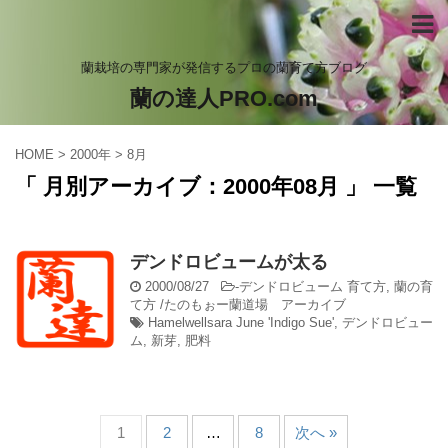
蘭栽培の専門家が発信するプロの蘭育て方ブログ
蘭の達人PRO.com
HOME
>
2000年
>
8月
「 月別アーカイブ：2000年08月 」 一覧
デンドロビュームが太る
2000/08/27
-
デンドロビューム 育て方
,
蘭の育
て方 /たのもぉー蘭道場 アーカイブ
Hamelwellsara June 'Indigo Sue'
,
デンドロビュー
ム
,
新芽
,
肥料
1
2
…
8
次へ »