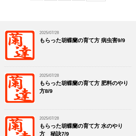
2025/07/28
もらった胡蝶蘭の育て方 病虫害9/9
2025/07/28
もらった胡蝶蘭の育て方 肥料のやり
方8/9
2025/07/28
もらった胡蝶蘭の育て方 水のやり
方 秘訣7/9