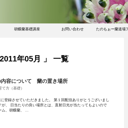
胡蝶蘭基礎講座
お問い合わせ
たのもぉー蘭道場
ブ
011年05月 」 一覧
の内容について 蘭の置き場所
育て方（基礎）
に登録させていただきました。 第１回配信ありがとうございまし
すが、 日当たりの良い場所とは、直射日光が当たってもよいので
ム、胡蝶蘭、 ...