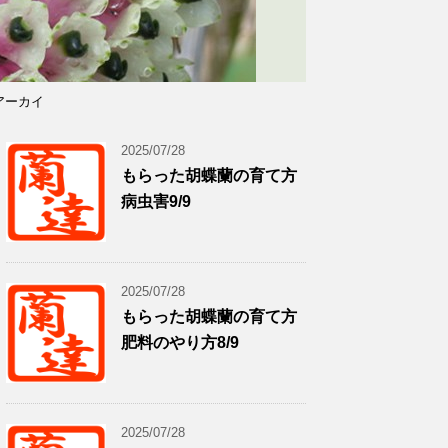
アーカイ
2025/07/28
もらった胡蝶蘭の育て方
病虫害9/9
2025/07/28
もらった胡蝶蘭の育て方
肥料のやり方8/9
2025/07/28