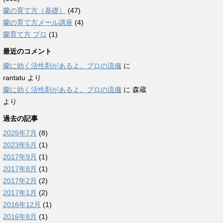
蘭の育て方（基礎）
(47)
蘭の育て方メール講座
(4)
蘭育て方 プロ
(1)
最近のコメント
蘭に効く活性剤があるよ。プロの流儀
に
rantatu
より
蘭に効く活性剤があるよ。プロの流儀
に
森蔵
より
過去の記事
2025年7月
(8)
2023年5月
(1)
2017年9月
(1)
2017年8月
(1)
2017年2月
(2)
2017年1月
(2)
2016年12月
(1)
2016年8月
(1)