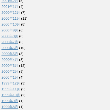
2001年2月
(5)
2001年1月
(4)
2000年12月
(7)
2000年11月
(11)
2000年10月
(8)
2000年9月
(6)
2000年8月
(8)
2000年7月
(6)
2000年6月
(10)
2000年5月
(8)
2000年4月
(8)
2000年3月
(12)
2000年2月
(8)
2000年1月
(4)
1999年12月
(3)
1999年11月
(5)
1999年10月
(2)
1999年9月
(1)
1999年8月
(1)