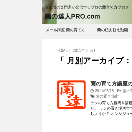
蘭栽培の専門家が発信するプロの蘭育て方ブログ
蘭の達人PRO.com
メール講座 蘭の育て方
蘭の植え替え動画
HOME
>
2011年
>
5月
「 月別アーカイブ：2
蘭の育て方講座
2011/05/18
-
蘭の
蘭の置き場所
ランの育て方超簡単講座
た。 ランの置き場所で
しょうか？ オンシジュー