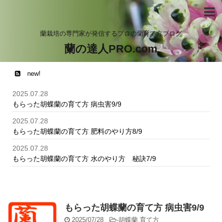
蘭栽培の専門家が発信するプロの蘭育て方ブログ
蘭の達人PRO.com
new!
2025.07.28
もらった胡蝶蘭の育て方 病虫害9/9
2025.07.28
もらった胡蝶蘭の育て方 肥料のやり方8/9
2025.07.28
もらった胡蝶蘭の育て方 水のやり方 秘訣7/9
もらった胡蝶蘭の育て方 病虫害9/9
2025/07/28
-
胡蝶蘭 育て方