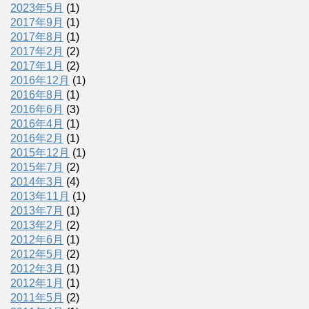
2023年5月
(1)
2017年9月
(1)
2017年8月
(1)
2017年2月
(2)
2017年1月
(2)
2016年12月
(1)
2016年8月
(1)
2016年6月
(3)
2016年4月
(1)
2016年2月
(1)
2015年12月
(1)
2015年7月
(2)
2014年3月
(4)
2013年11月
(1)
2013年7月
(1)
2013年2月
(2)
2012年6月
(1)
2012年5月
(2)
2012年3月
(1)
2012年1月
(1)
2011年5月
(2)