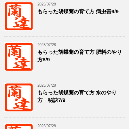
2025/07/28
もらった胡蝶蘭の育て方 病虫害9/9
2025/07/28
もらった胡蝶蘭の育て方 肥料のやり
方8/9
2025/07/28
もらった胡蝶蘭の育て方 水のやり
方 秘訣7/9
2025/07/28