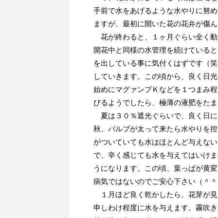
手前で水をあげるような水やりに努め
ますが、最初に開いた花の花弁が傷ん
花が終わると、１ヶ月ぐらい全く動
開花中と同様の水管理を続けていると
を出している事に気付くはずです（笑
していきます。この頃から、良く日光
始めにマグァンプＫなどを１つまみ程
びるようでしたら、極薄の液肥をたま
夏は３０％遮光ぐらいで、良く日に
秋、バルブが太って来たら水やりを控
がついていても水はほとんど与えない
で、辛く感じても水を与えてはいけま
うになります。この頃、葉っぱが黄変
病気ではないのでご安心下さい（＾＾
１月ほど良く乾かしたら、花芽が見
申しわけ程度に水を与えます。霧吹き