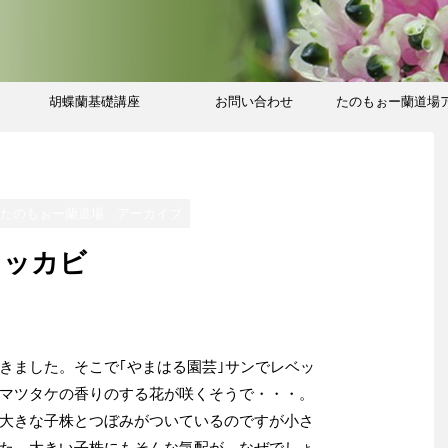
胡蝶蘭基礎講座
お問い合わせ
たのもぉー蘭道場
ブ
/たのもぉー蘭道場 アーカイブ
ミッカビ
きました。そこで｢やまはる園芸｣サンでレベッ
マツタケの香りのする花が咲くそうで・・・。
大きな子株とつぼみがついているのですが小さ
た。大きい子株にもそんな気配が。なぜでしょ