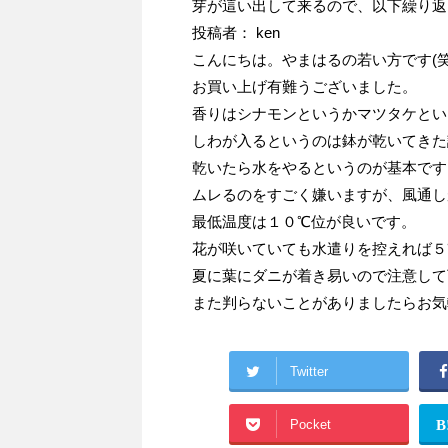
芽が這い出して来るので、以下繰り返
投稿者： ken
こんにちは。やまはるの若い方です(笑
お買い上げ有難うございました。
香りはシナモンというかマツタケとい
しわが入るというのは鉢が乾いてきた
乾いたら水をやるというのが基本です
ムレるのをすごく嫌いますが、風通し
最低温度は１０℃位が良いです。
花が咲いていても水遣りを控えれば５
夏に葉にダニが着き易いので注意して
また判らないことがありましたらお気
Twitter
Pocket
B