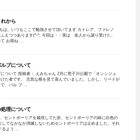
これから
にちは。いつもここで勉強させて頂いてます カトレア、ファレノ
ふえつつあります(^-^; 今回は・・実は 友人から譲り受けた、
お尋ね ...
バルブについて
について 投稿者： えみちゃん 2月に荒子川公園で「オンシジュ
けた者です。 元気な根を見て喜んでいました。しかし、リードが
、バル ブ ...
の処理について
a 以前、セントポーリアを栽培してた折、セントポーリアの鉢に白色の
生してなかなか消滅しないためセントポーリアは止めました。それ
よう ...