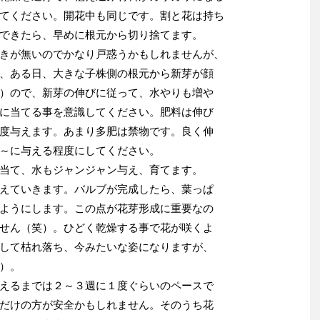
てください。開花中も同じです。割と花は持ち
できたら、早めに根元から切り捨てます。
きが無いのでかなり戸惑うかもしれませんが、
、ある日、大きな子株側の根元から新芽が顔
）ので、新芽の伸びに従って、水やりも増や
に当てる事を意識してください。肥料は伸び
度与えます。あまり多肥は禁物です。良く伸
～に与える程度にしてください。
当て、水もジャンジャン与え、育てます。
えていきます。バルブが完成したら、葉っぱ
ようにします。この点が花芽形成に重要なの
せん（笑）。ひどく乾燥する事で花が咲くよ
して枯れ落ち、今みたいな姿になりますが、
）。
えるまでは２～３週に１度ぐらいのペースで
だけの方が安全かもしれません。そのうち花