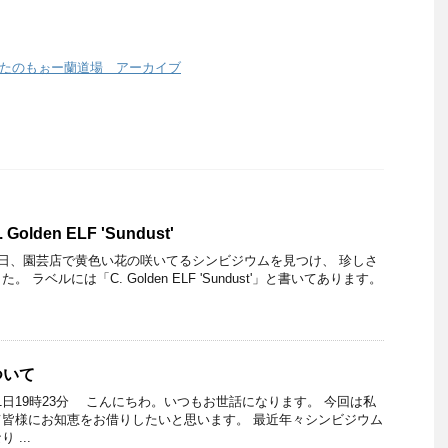
/たのもぉー蘭道場 アーカイブ
lden ELF 'Sundust'
先日、園芸店で黄色い花の咲いてるシンビジウムを見つけ、 珍しさ
ラベルには「C. Golden ELF 'Sundust'」と書いてあります。
ついて
月21日19時23分 こんにちわ。いつもお世話になります。 今回は私
皆様にお知恵をお借りしたいと思います。 最近年々シンビジウム
...