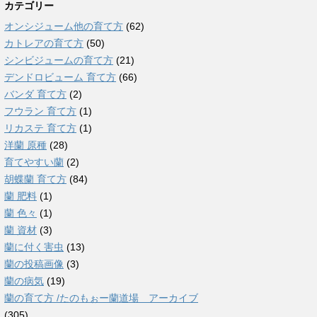
カテゴリー
オンシジューム他の育て方
(62)
カトレアの育て方
(50)
シンビジュームの育て方
(21)
デンドロビューム 育て方
(66)
バンダ 育て方
(2)
フウラン 育て方
(1)
リカステ 育て方
(1)
洋蘭 原種
(28)
育てやすい蘭
(2)
胡蝶蘭 育て方
(84)
蘭 肥料
(1)
蘭 色々
(1)
蘭 資材
(3)
蘭に付く害虫
(13)
蘭の投稿画像
(3)
蘭の病気
(19)
蘭の育て方 /たのもぉー蘭道場 アーカイブ
(305)