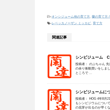
-
オンシジューム他の育て方
,
蘭の育て方 
-
レベッカノーザン ミッカビ
,
育て方
関連記事
シンビジューム C. Go
投稿者： のぶちゃん 
の余り衝動買いをしました。 
ところで ...
シンビジュームに
投稿者： HOG 4年8
もシンビジウムについて
の花芽が出るのが早くなり 