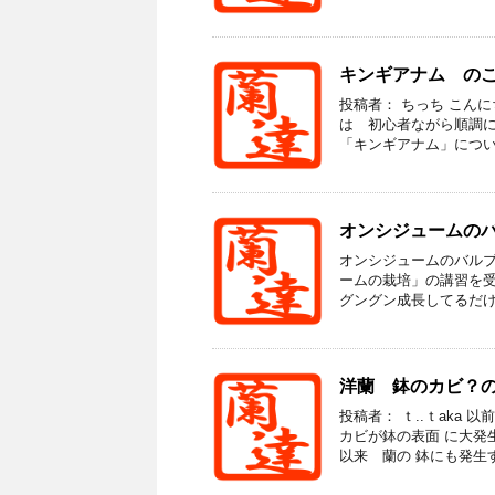
キンギアナム の
投稿者： ちっち こん
は 初心者ながら順調に
「キンギアナム」について 
オンシジュームの
オンシジュームのバルブ
ームの栽培」の講習を受
グングン成長してるだけで
洋蘭 鉢のカビ？
投稿者： ｔ..ｔak
カビが鉢の表面 に大発
以来 蘭の 鉢にも発生する