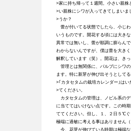
>家に持ち帰って１週間。小さい親株
>い親株にシワが入ってきてしまいま
>うか？
蕾が付いてる状態でしたら、小じわ
いうものです。開花する頃には大きな
異常では無いし、蕾が順調に膨らんで
わからないんですが、僕は蕾を大きく
解釈しています（笑）。開花は、きっ
管理とは無関係に、バルブにシワの
ます。特に新芽が伸び出そうとしてる
>｢カタセタムの栽培カレンダー｣は
>てください。
カタセタムの管理は、ノビル系のデ
に当ててはいけない点です。この時期
ててください。但し、１、２日５℃ぐ
極端に過敏に考える事はありません（
今、花芽が伸びている時期は極端な