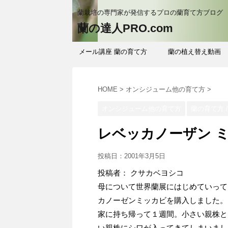
蘭栽培の専門家が発信するプロの蘭育て方ブログ
蘭の達人PRO.com
メール講座 蘭の育て方
蘭の植え替え動画
HOME
>
オンシジューム他の育て方
>
オンシジューム他の育て方
蘭の育て方 
レベッカノーザン 
投稿日：
2001年3月5日
投稿者： クサカベヨシコ
母について世界蘭展にはじめていって
カノーゼンミッカビを購入しました。
家に持ち帰って１週間。小さい親株と
い親株にシワが入ってきてしまいまし