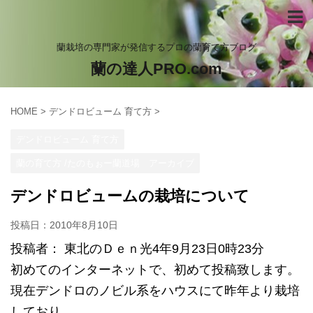
蘭栽培の専門家が発信するプロの蘭育て方ブログ
蘭の達人PRO.com
HOME
>
デンドロビューム 育て方
>
デンドロビューム 育て方
蘭の育て方 /たのもぉー蘭道場 アーカイブ
デンドロビュームの栽培について
投稿日：
2010年8月10日
投稿者： 東北のＤｅｎ光4年9月23日0時23分
初めてのインターネットで、初めて投稿致します。
現在デンドロのノビル系をハウスにて昨年より栽培
しており、