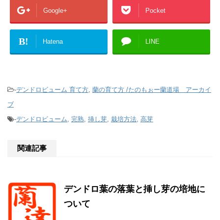
Google+
Pocket
B!
Hatena
LINE
-
デンドロビューム 育て方
,
蘭の育て方 /たのもぉー蘭道場 アーカイ
ブ
-
デンドロビューム
,
完熟
,
挿し芽
,
栽培方法
,
高芽
関連記事
デンドロ葉の落葉と挿し芽の培地に
ついて