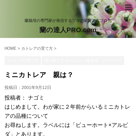
蘭栽培の専門家が発信するプロの蘭育て方ブログ
蘭の達人PRO.com
HOME
>
カトレアの育て方
>
カトレアの育て方
蘭の育て方 /たのもぉー蘭道場 アーカイブ
ミニカトレア 親は？
投稿日：
2001年9月12日
投稿者： ナゴミ
はじめまして。わが家に２年前からいるミニカトレ
アの品種について
お尋ねします。ラベルには「ビューホート×アルビ
ダ」とあります。