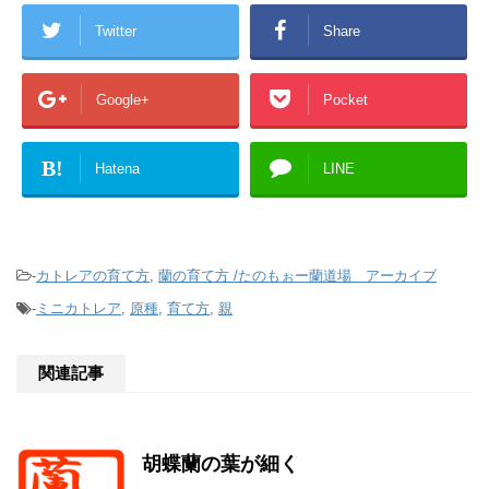
Twitter
Share
Google+
Pocket
B!
Hatena
LINE
-
カトレアの育て方
,
蘭の育て方 /たのもぉー蘭道場 アーカイブ
-
ミニカトレア
,
原種
,
育て方
,
親
関連記事
胡蝶蘭の葉が細く