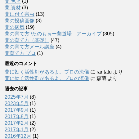
蘭 色々
(1)
蘭 資材
(3)
蘭に付く害虫
(13)
蘭の投稿画像
(3)
蘭の病気
(19)
蘭の育て方 /たのもぉー蘭道場 アーカイブ
(305)
蘭の育て方（基礎）
(47)
蘭の育て方メール講座
(4)
蘭育て方 プロ
(1)
最近のコメント
蘭に効く活性剤があるよ。プロの流儀
に
rantatu
より
蘭に効く活性剤があるよ。プロの流儀
に
森蔵
より
過去の記事
2025年7月
(8)
2023年5月
(1)
2017年9月
(1)
2017年8月
(1)
2017年2月
(2)
2017年1月
(2)
2016年12月
(1)