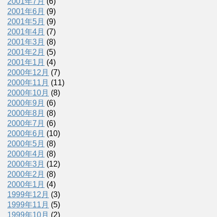
2001年7月
(6)
2001年6月
(9)
2001年5月
(9)
2001年4月
(7)
2001年3月
(8)
2001年2月
(5)
2001年1月
(4)
2000年12月
(7)
2000年11月
(11)
2000年10月
(8)
2000年9月
(6)
2000年8月
(8)
2000年7月
(6)
2000年6月
(10)
2000年5月
(8)
2000年4月
(8)
2000年3月
(12)
2000年2月
(8)
2000年1月
(4)
1999年12月
(3)
1999年11月
(5)
1999年10月
(2)