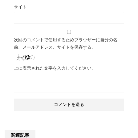
サイト
次回のコメントで使用するためブラウザーに自分の名
前、メールアドレス、サイトを保存する。
上に表示された文字を入力してください。
関連記事