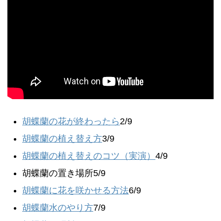
胡蝶蘭の花が終わったら
2/9
胡蝶蘭の植え替え方
3/9
胡蝶蘭の植え替えのコツ（実演）
4/9
胡蝶蘭の置き場所5/9
胡蝶蘭に花を咲かせる方法
6/9
胡蝶蘭水のやり方
7/9