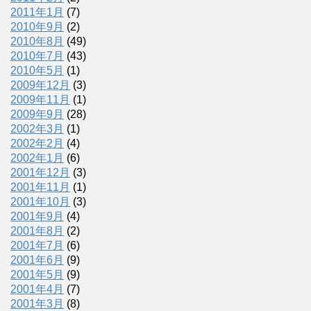
2011年1月
(7)
2010年9月
(2)
2010年8月
(49)
2010年7月
(43)
2010年5月
(1)
2009年12月
(3)
2009年11月
(1)
2009年9月
(28)
2002年3月
(1)
2002年2月
(4)
2002年1月
(6)
2001年12月
(3)
2001年11月
(1)
2001年10月
(3)
2001年9月
(4)
2001年8月
(2)
2001年7月
(6)
2001年6月
(9)
2001年5月
(9)
2001年4月
(7)
2001年3月
(8)