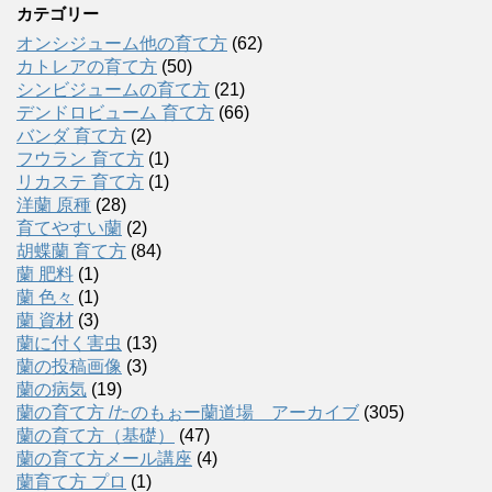
カテゴリー
オンシジューム他の育て方
(62)
カトレアの育て方
(50)
シンビジュームの育て方
(21)
デンドロビューム 育て方
(66)
バンダ 育て方
(2)
フウラン 育て方
(1)
リカステ 育て方
(1)
洋蘭 原種
(28)
育てやすい蘭
(2)
胡蝶蘭 育て方
(84)
蘭 肥料
(1)
蘭 色々
(1)
蘭 資材
(3)
蘭に付く害虫
(13)
蘭の投稿画像
(3)
蘭の病気
(19)
蘭の育て方 /たのもぉー蘭道場 アーカイブ
(305)
蘭の育て方（基礎）
(47)
蘭の育て方メール講座
(4)
蘭育て方 プロ
(1)