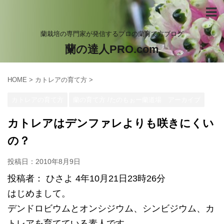
蘭栽培の専門家が発信するプロの蘭育て方ブログ
蘭の達人PRO.com
HOME
>
カトレアの育て方
>
カトレアの育て方
蘭の育て方 /たのもぉー蘭道場 アーカイブ
カトレアはデンファレよりも咲きにくい
の？
投稿日：
2010年8月9日
投稿者： ひさよ 4年10月21日23時26分
はじめまして。
デンドロビウムとオンシジウム、シンビジウム、カ
トレアを育てている素人です。