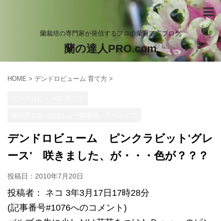
蘭栽培の専門家が発信するプロの蘭育て方ブログ
蘭の達人PRO.com
HOME
>
デンドロビューム 育て方
>
デンドロビューム 育て方
蘭の育て方 /たのもぉー蘭道場 アーカイブ
デンドロビューム ピンクラビット'グレ
ース' 咲きました、が・・・色が？？？
投稿日：
2010年7月20日
投稿者： ネコ 3年3月17日17時28分
(記事番号#1076へのコメント)