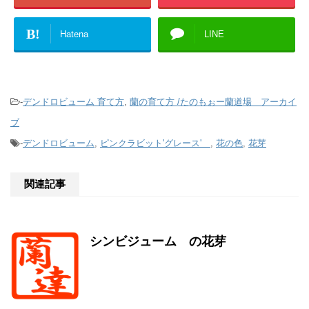
B!
Hatena
LINE
-
デンドロビューム 育て方
,
蘭の育て方 /たのもぉー蘭道場 アーカイ
ブ
-
デンドロビューム
,
ピンクラビット'グレース'
,
花の色
,
花芽
関連記事
シンビジューム の花芽