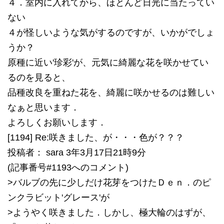
４．室内に入れてから、ほとんど日光に当たってい
ない
４が怪しいような気がするのですが、いかがでしょ
うか？
原種に近い'珍彩'が、元気に綺麗な花を咲かせてい
るのを見ると、
品種改良を重ねた花を、綺麗に咲かせるのは難しい
なぁと思います．
よろしくお願いします．
[1194] Re:咲きました、が・・・色が？？？
投稿者： sara 3年3月17日21時9分
(記事番号#1193へのコメント)
>バルブの先に少しだけ花芽をつけたＤｅｎ．のピ
ンクラビット'グレース'が
>ようやく咲きました．しかし、極大輪のはずが、