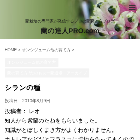
蘭栽培の専門家が発信するプロの蘭育て方ブログ
蘭の達人PRO.com
HOME
>
オンシジューム他の育て方
>
オンシジューム他の育て方
蘭の育て方 /たのもぉー蘭道場 アーカイブ
シランの種
投稿日：
2010年8月9日
投稿者： レオ
知人から紫蘭のたねをもらいました。
知識がとぼしくまき方がよくわかりません。
カトレアなどだとフラスコに培地を作ってまくので