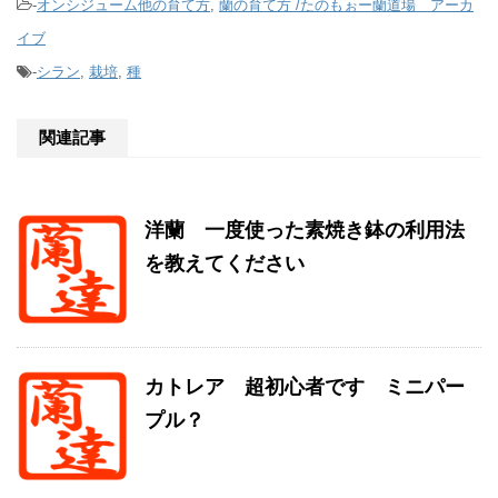
-
オンシジューム他の育て方
,
蘭の育て方 /たのもぉー蘭道場 アーカ
イブ
-
シラン
,
栽培
,
種
関連記事
洋蘭 一度使った素焼き鉢の利用法
を教えてください
カトレア 超初心者です ミニパー
プル？