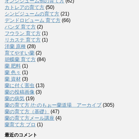
オンシジューム他の育て方
(62)
カトレアの育て方
(50)
シンビジュームの育て方
(21)
デンドロビューム 育て方
(66)
バンダ 育て方
(2)
フウラン 育て方
(1)
リカステ 育て方
(1)
洋蘭 原種
(28)
育てやすい蘭
(2)
胡蝶蘭 育て方
(84)
蘭 肥料
(1)
蘭 色々
(1)
蘭 資材
(3)
蘭に付く害虫
(13)
蘭の投稿画像
(3)
蘭の病気
(19)
蘭の育て方 /たのもぉー蘭道場 アーカイブ
(305)
蘭の育て方（基礎）
(47)
蘭の育て方メール講座
(4)
蘭育て方 プロ
(1)
最近のコメント