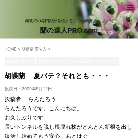
蘭栽培の専門家が発信するプロの蘭育て方ブログ
蘭の達人PRO.com
HOME
>
胡蝶蘭 育て方
>
胡蝶蘭 育て方
蘭の育て方 /たのもぉー蘭道場 アーカイブ
胡蝶蘭 夏バテ？それとも・・・
投稿日：
2009年9月12日
投稿者： らんたろう
らんたろうです、こんにちは。
お久しぶりです。
長いトンネルを脱し根腐れ株がどんどん新根を出し
復活し始めてもう安心、あとはぐ