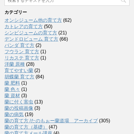
カテゴリー
オンシジューム他の育て方
(62)
カトレアの育て方
(50)
シンビジュームの育て方
(21)
デンドロビューム 育て方
(66)
バンダ 育て方
(2)
フウラン 育て方
(1)
リカステ 育て方
(1)
洋蘭 原種
(28)
育てやすい蘭
(2)
胡蝶蘭 育て方
(84)
蘭 肥料
(1)
蘭 色々
(1)
蘭 資材
(3)
蘭に付く害虫
(13)
蘭の投稿画像
(3)
蘭の病気
(19)
蘭の育て方 /たのもぉー蘭道場 アーカイブ
(305)
蘭の育て方（基礎）
(47)
蘭の育て方メール講座
(4)