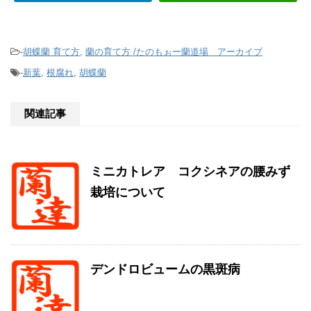
-
胡蝶蘭 育て方
,
蘭の育て方 /たのもぉー蘭道場 アーカイブ
-
新葉
,
根腐れ
,
胡蝶蘭
関連記事
ミニカトレア コクシネアの腰みず
栽培について
デンドロビュームの黒斑病