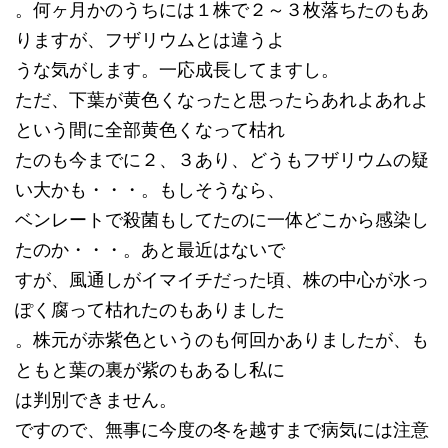
。何ヶ月かのうちには１株で２～３枚落ちたのもあ
りますが、フザリウムとは違うよ
うな気がします。一応成長してますし。
ただ、下葉が黄色くなったと思ったらあれよあれよ
という間に全部黄色くなって枯れ
たのも今までに２、３あり、どうもフザリウムの疑
い大かも・・・。もしそうなら、
ベンレートで殺菌もしてたのに一体どこから感染し
たのか・・・。あと最近はないで
すが、風通しがイマイチだった頃、株の中心が水っ
ぽく腐って枯れたのもありました
。株元が赤紫色というのも何回かありましたが、も
ともと葉の裏が紫のもあるし私に
は判別できません。
ですので、無事に今度の冬を越すまで病気には注意