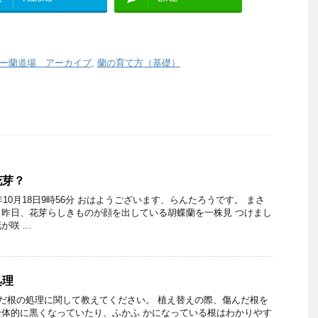
ぉー蘭道場 アーカイブ
,
蘭の育て方（基礎）
花芽？
年10月18日9時56分 おはようございます、らんたろうです。 まさ
昨日、花芽らしきものが顔を出している胡蝶蘭を一株見 つけまし
咲 ...
処理
んだ根の処理に関して教えてください。 植え替えの際、傷んだ根を
体的に黒くなっていたり、ふかふ かになっている根はわかりやす