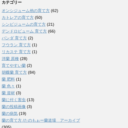
カテゴリー
オンシジューム他の育て方
(62)
カトレアの育て方
(50)
シンビジュームの育て方
(21)
デンドロビューム 育て方
(66)
バンダ 育て方
(2)
フウラン 育て方
(1)
リカステ 育て方
(1)
洋蘭 原種
(28)
育てやすい蘭
(2)
胡蝶蘭 育て方
(84)
蘭 肥料
(1)
蘭 色々
(1)
蘭 資材
(3)
蘭に付く害虫
(13)
蘭の投稿画像
(3)
蘭の病気
(19)
蘭の育て方 /たのもぉー蘭道場 アーカイブ
(305)