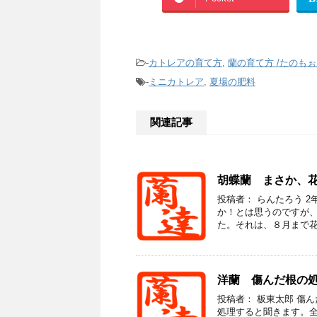
-
カトレアの育て方
,
蘭の育て方 /たのも
-
ミニカトレア
,
夏場の肥料
関連記事
胡蝶蘭 まさか、
投稿者： らんたろう 2
か！とは思うのですが、
た。それは、８月まで花が
洋蘭 傷んだ根の
投稿者： 板東太郎 傷
処理すると聞きます。全