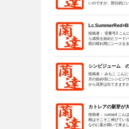
いのですが、部分的にいた
Lc.SummerRed
投稿者： 背番号3 こ
ら成長を始めたリードバ
雨の晴れ間にシースを太陽
シンビジューム 
投稿者： みちこ こん
月の始め頃にシンビジウ
から花芽は出てきますか？ 
カトレアの新芽が
投稿者： custard
根はそこそこ伸びている
なのに葉が開いて来ました