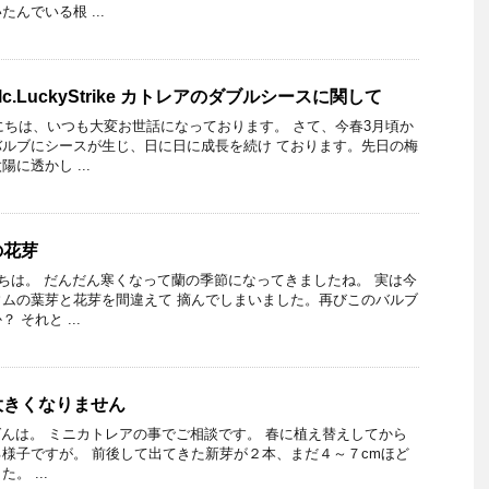
んでいる根 ...
×Blc.LuckyStrike カトレアのダブルシースに関して
んにちは、いつも大変お世話になっております。 さて、今春3月頃か
ルブにシースが生じ、日に日に成長を続け ております。先日の梅
に透かし ...
の花芽
にちは。 だんだん寒くなって蘭の季節になってきましたね。 実は今
ムの葉芽と花芽を間違えて 摘んでしまいました。再びこのバルブ
それと ...
大きくなりません
 こんばんは。 ミニカトレアの事でご相談です。 春に植え替えしてから
様子ですが。 前後して出てきた新芽が２本、まだ４～７cmほど
。 ...