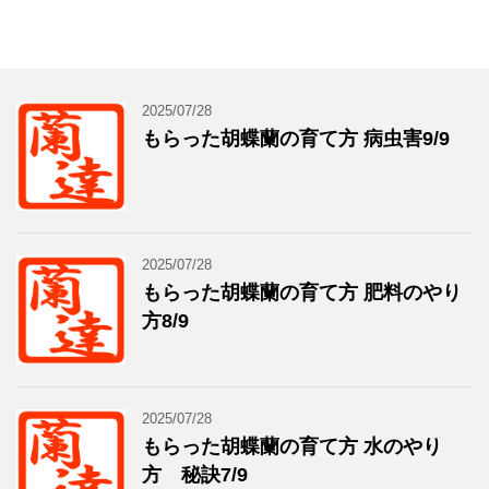
2025/07/28
もらった胡蝶蘭の育て方 病虫害9/9
2025/07/28
もらった胡蝶蘭の育て方 肥料のやり
方8/9
2025/07/28
もらった胡蝶蘭の育て方 水のやり
方 秘訣7/9