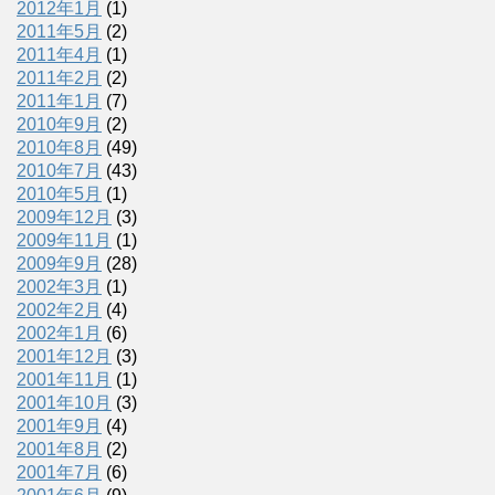
2012年1月
(1)
2011年5月
(2)
2011年4月
(1)
2011年2月
(2)
2011年1月
(7)
2010年9月
(2)
2010年8月
(49)
2010年7月
(43)
2010年5月
(1)
2009年12月
(3)
2009年11月
(1)
2009年9月
(28)
2002年3月
(1)
2002年2月
(4)
2002年1月
(6)
2001年12月
(3)
2001年11月
(1)
2001年10月
(3)
2001年9月
(4)
2001年8月
(2)
2001年7月
(6)