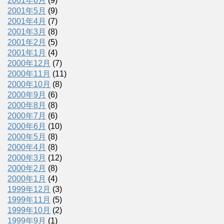
2001年6月
(9)
2001年5月
(9)
2001年4月
(7)
2001年3月
(8)
2001年2月
(5)
2001年1月
(4)
2000年12月
(7)
2000年11月
(11)
2000年10月
(8)
2000年9月
(6)
2000年8月
(8)
2000年7月
(6)
2000年6月
(10)
2000年5月
(8)
2000年4月
(8)
2000年3月
(12)
2000年2月
(8)
2000年1月
(4)
1999年12月
(3)
1999年11月
(5)
1999年10月
(2)
1999年9月
(1)