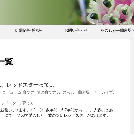
胡蝶蘭基礎講座
お問い合わせ
たのもぉー蘭道場
ブ
一覧
、レッドスターって...
ドロビューム 育て方
,
蘭の育て方 /たのもぉー蘭道場 アーカイブ
,
レッドスター
,
育て方
話になります。m(_ _)m 数年前（6,7年前かも...）、大森のとあ
ーにて、 \450で購入した、丈の短いレッドスターがあります。