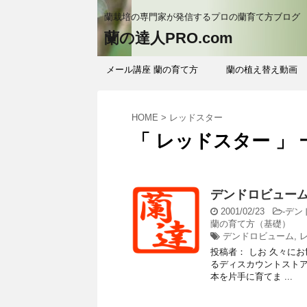
蘭栽培の専門家が発信するプロの蘭育て方ブログ
蘭の達人PRO.com
メール講座 蘭の育て方
蘭の植え替え動画
HOME
>
レッドスター
「 レッドスター 」 
デンドロビューム
2001/02/23
-
デン
蘭の育て方（基礎）
デンドロビューム
,
投稿者： しお 久々にお世
るディスカウントストア
本を片手に育てま ...