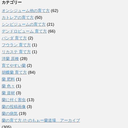
カテゴリー
オンシジューム他の育て方
(62)
カトレアの育て方
(50)
シンビジュームの育て方
(21)
デンドロビューム 育て方
(66)
バンダ 育て方
(2)
フウラン 育て方
(1)
リカステ 育て方
(1)
洋蘭 原種
(28)
育てやすい蘭
(2)
胡蝶蘭 育て方
(84)
蘭 肥料
(1)
蘭 色々
(1)
蘭 資材
(3)
蘭に付く害虫
(13)
蘭の投稿画像
(3)
蘭の病気
(19)
蘭の育て方 /たのもぉー蘭道場 アーカイブ
(305)