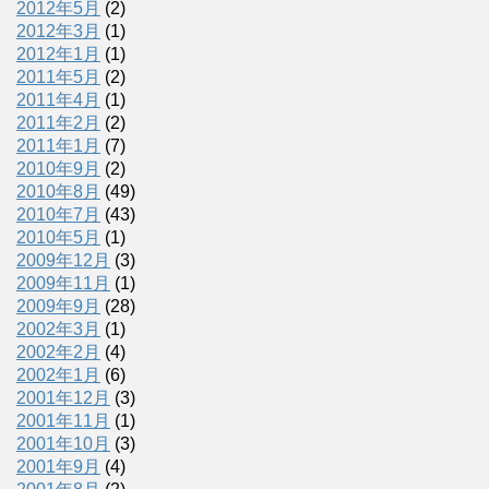
2012年5月
(2)
2012年3月
(1)
2012年1月
(1)
2011年5月
(2)
2011年4月
(1)
2011年2月
(2)
2011年1月
(7)
2010年9月
(2)
2010年8月
(49)
2010年7月
(43)
2010年5月
(1)
2009年12月
(3)
2009年11月
(1)
2009年9月
(28)
2002年3月
(1)
2002年2月
(4)
2002年1月
(6)
2001年12月
(3)
2001年11月
(1)
2001年10月
(3)
2001年9月
(4)