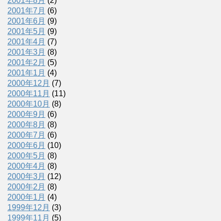
2001年8月
(2)
2001年7月
(6)
2001年6月
(9)
2001年5月
(9)
2001年4月
(7)
2001年3月
(8)
2001年2月
(5)
2001年1月
(4)
2000年12月
(7)
2000年11月
(11)
2000年10月
(8)
2000年9月
(6)
2000年8月
(8)
2000年7月
(6)
2000年6月
(10)
2000年5月
(8)
2000年4月
(8)
2000年3月
(12)
2000年2月
(8)
2000年1月
(4)
1999年12月
(3)
1999年11月
(5)