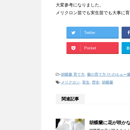
大変参考になりました。
メリクロン苗でも実生苗でも大事に育
Twitter
Pocket
B
-
胡蝶蘭 育て方
,
蘭の育て方 /たのもぉー
-
メリクロン
,
実生
,
歴史
,
胡蝶蘭
関連記事
胡蝶蘭に花が咲か