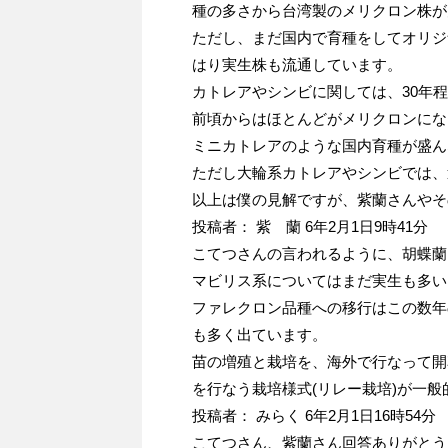
種の多さから台湾製のメリクロン株が
ただし、まだ国内で育種をしてオリジ
はり実生株も流通しています。
カトレアやシンビに関しては、30年
前頃からはほとんどがメリクロンにな
ミニカトレアのような国内育種が盛ん
ただし大輪系カトレアやシンビでは、
以上は僕の見解ですが、紫蘭さんやそ
投稿者： 紫 蘭 6年2月1日9時41分
こてつさんの言われるように、胡蝶蘭
マビリス系についてはまだ実生も多い
ファレクロン品種への移行はこの数年
も多く出ています。
苗の増殖と栽培を、海外で行なって開
を行なう栽培様式(リレー栽培)が一
投稿者： みらく 6年2月1日16時54分
こてつさん、紫蘭さん回答ありがとう