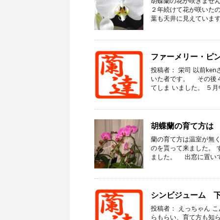
胡蝶蘭の花が咲きません
２年続けて花が咲いたの
葉も天井に見えています。
ファーメリー・ピ
投稿者： 栄司 以前k
いた者です。 その後
てしま いました。 ５月中
胡蝶蘭の育て方は
蘭の育て方は温室が無く
のを貰って来ました。 
ました。 出窓に置いてい
シンビジューム 下
投稿者： えっちゃん 
らもらい、育て方も知ら