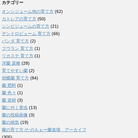
カテゴリー
オンシジューム他の育て方
(62)
カトレアの育て方
(50)
シンビジュームの育て方
(21)
デンドロビューム 育て方
(66)
バンダ 育て方
(2)
フウラン 育て方
(1)
リカステ 育て方
(1)
洋蘭 原種
(28)
育てやすい蘭
(2)
胡蝶蘭 育て方
(84)
蘭 肥料
(1)
蘭 色々
(1)
蘭 資材
(3)
蘭に付く害虫
(13)
蘭の投稿画像
(3)
蘭の病気
(19)
蘭の育て方 /たのもぉー蘭道場 アーカイブ
(305)