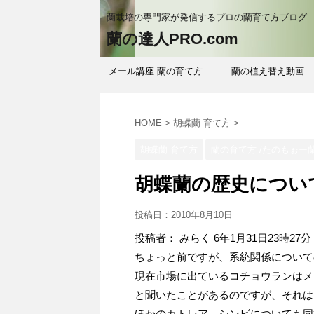
蘭栽培の専門家が発信するプロの蘭育て方ブログ
蘭の達人PRO.com
メール講座 蘭の育て方
蘭の植え替え動画
HOME
>
胡蝶蘭 育て方
>
胡蝶蘭 育て方
蘭の育て方 /たのもぉー
胡蝶蘭の歴史につい
投稿日：
2010年8月10日
投稿者： みらく 6年1月31日23時27分
ちょっと前ですが、系統関係について
現在市場に出ているコチョウランはメ
と聞いたことがあるのですが、それは
ほかのカトレア、シンビについても同