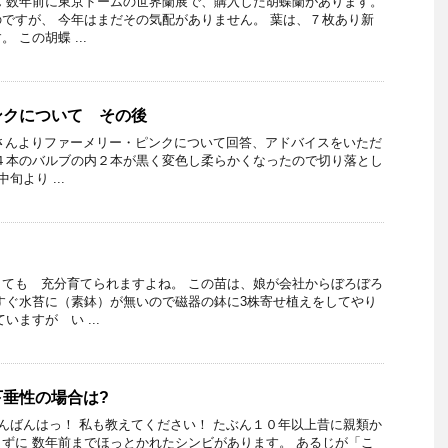
 数年前に東京ドームの世界蘭展で、購入した胡蝶蘭があります。
ですが、 今年はまだその気配がありません。 葉は、７枚あり新
 この胡蝶 ...
ンクについて その後
enさんよりファーメリー・ピンクについて回答、アドバイスをいただ
４本のバルブの内２本が黒く変色し柔らかくなったので切り落とし
旬より ...
ても 充分育てられますよね。 この苗は、娘が会社からぼろぼろ
すぐ水苔に（素鉢）が無いので磁器の鉢に3株寄せ植えをしてやり
ますが い ...
垂性の場合は?
こんばんはっ！ 私も教えてください！ たぶん１０年以上昔に親類か
ずに 数年前までほっとかれたシンビがあります。 あるじが「こ