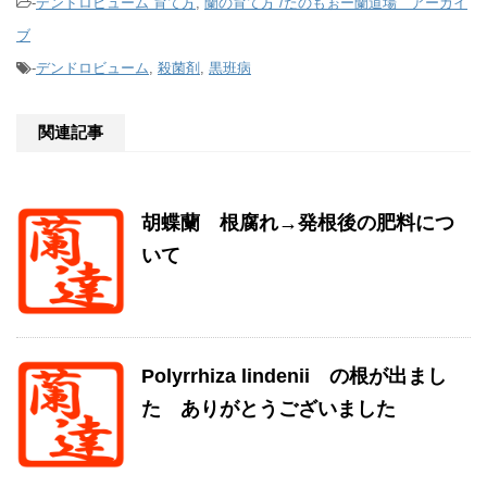
-
デンドロビューム 育て方
,
蘭の育て方 /たのもぉー蘭道場 アーカイ
ブ
-
デンドロビューム
,
殺菌剤
,
黒班病
関連記事
胡蝶蘭 根腐れ→発根後の肥料につ
いて
Polyrrhiza lindenii の根が出まし
た ありがとうございました