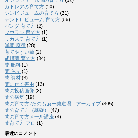
オンシジューム他の育て方
(62)
カトレアの育て方
(50)
シンビジュームの育て方
(21)
デンドロビューム 育て方
(66)
バンダ 育て方
(2)
フウラン 育て方
(1)
リカステ 育て方
(1)
洋蘭 原種
(28)
育てやすい蘭
(2)
胡蝶蘭 育て方
(84)
蘭 肥料
(1)
蘭 色々
(1)
蘭 資材
(3)
蘭に付く害虫
(13)
蘭の投稿画像
(3)
蘭の病気
(19)
蘭の育て方 /たのもぉー蘭道場 アーカイブ
(305)
蘭の育て方（基礎）
(47)
蘭の育て方メール講座
(4)
蘭育て方 プロ
(1)
最近のコメント