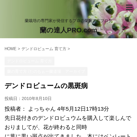
蘭栽培の専門家が発信するプロの蘭育て方ブログ
蘭の達人PRO.com
HOME
>
デンドロビューム 育て方
>
デンドロビューム 育て方
蘭の育て方 /たのもぉー蘭道場 アーカイブ
デンドロビュームの黒斑病
投稿日：
2010年8月10日
投稿者： よっちゃん 4年5月12日17時13分
先日花付きのデンドロビュウムを購入して楽しんで
おりましてが、花が終わると同時
に葉に黒い斑点が出てきました。本にはベンレート