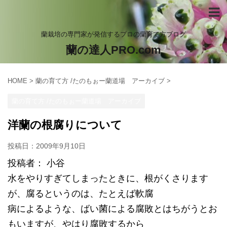
蘭栽培の専門家が発信するプロの蘭育て方ブログ
蘭の達人PRO.com
HOME
>
蘭の育て方 /たのもぉー蘭道場 アーカイブ
>
蘭の育て方 /たのもぉー蘭道場 アーカイブ
洋蘭の根腐りについて
投稿日：
2009年9月10日
投稿者： 小谷
水をやりすぎてしまったときに、根がくさります
が、腐るというのは、たとえば軟腐
病によるような、ばい菌による腐敗とはちがうとお
もいますが、やはり腐敗するから