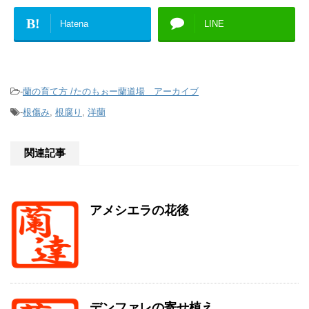
B!
Hatena
LINE
-
蘭の育て方 /たのもぉー蘭道場 アーカイブ
-
根傷み
,
根腐り
,
洋蘭
関連記事
アメシエラの花後
デンファレの寄せ植え