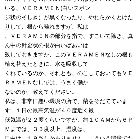
いる、ＶＥＲＡＭＥＮ(白いスポン
ジ状のそしき）が黒くなったり、やわらかくとけた
りして、根から離れますが、私は
、ＶＥＲＡＭＥＮの部分を指で、すごいて除き、真
ん中の針金状の根が白いばあいは
残しておきますが、このＶＥＲＡＭＥＮなしの根も
植え替えたときに、水を吸収して
くれているのか、それとも、のこしておいてもＶＥ
ＲＡＭＥＮなしでは、うまく働か
ないのか、教えてください。
私は、非常に悪い環境の所で、蘭をそだてていま
す。１日の最高気温が４０度近く最
低気温が２２度くらいですが、約１０ＡＭから６Ｐ
Ｍまでは、３３度以上、湿度は、
日中は、１９％しかありません。こういう環境でた