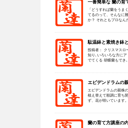
一番簡単な 蘭の育
「どうすれば蘭をうまく
てるのって、そんなに難
か？ それともプロなんだ
駄温鉢と素焼き鉢
投稿者： クリスマスロ
知り､いろいろな方にア
でてくる 胡蝶蘭もでき､感
エピデンドラムの
エピデンドラムの親株の
植え替えて順調に育ち開
ず、花が咲いています。 昨
蘭の育て方講座の