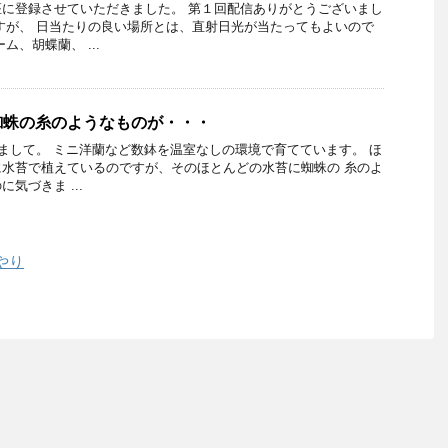
に登録させていただきました。 第１回配信ありがとうございまし
すが、 日当たりの良い場所とは、直射日光が当たってもよいので
ム、胡蝶蘭、 ...
蜘蛛の糸のようなものが・・・
めまして。 ミニ洋蘭など数鉢を温室なしの環境で育てています。 ほ
水苔で植えているのですが、そのほとんどの水苔に蜘蛛の 糸のよ
気づきま ...
やり