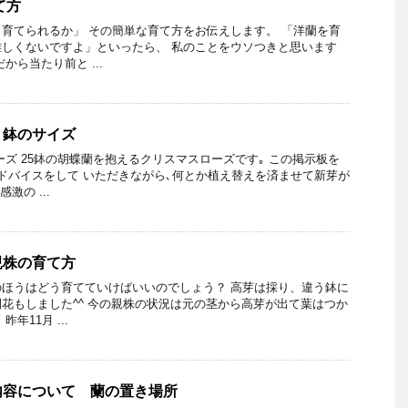
て方
育てられるか」 その簡単な育て方をお伝えします。 「洋蘭を育
しくないですよ」といったら、 私のことをウソつきと思います
から当たり前と ...
と鉢のサイズ
ーズ 25鉢の胡蝶蘭を抱えるクリスマスローズです｡ この掲示板を
ドバイスをして いただきながら､何とか植え替えを済ませて新芽が
激の ...
親株の育て方
ほうはどう育てていけばいいのでしょう？ 高芽は採り、違う鉢に
花もしました^^ 今の親株の状況は元の茎から高芽が出て葉はつか
年11月 ...
内容について 蘭の置き場所