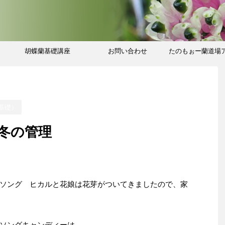
胡蝶蘭基礎講座
お問い合わせ
たのもぉー蘭道場
ブ
基礎）
冬の管理
ソング ヒカルと花娘は花芽がついてきましたので、家
ソングキャンディーは