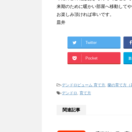
来期のために暖かい部屋へ移動してや
お楽しみ頂ければ幸いです。
皿井
Twitter
Pocket
B
-
デンドロビューム 育て方
,
蘭の育て方（
-
デンドロ
,
育て方
関連記事