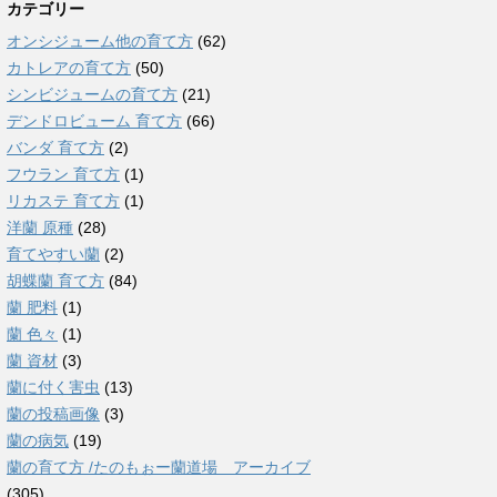
カテゴリー
オンシジューム他の育て方
(62)
カトレアの育て方
(50)
シンビジュームの育て方
(21)
デンドロビューム 育て方
(66)
バンダ 育て方
(2)
フウラン 育て方
(1)
リカステ 育て方
(1)
洋蘭 原種
(28)
育てやすい蘭
(2)
胡蝶蘭 育て方
(84)
蘭 肥料
(1)
蘭 色々
(1)
蘭 資材
(3)
蘭に付く害虫
(13)
蘭の投稿画像
(3)
蘭の病気
(19)
蘭の育て方 /たのもぉー蘭道場 アーカイブ
(305)