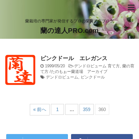
蘭栽培の専門家が発信するプロの蘭育て方ブログ
蘭の達人PRO.com
ピンクドール エレガンス
1999/05/20
-
デンドロビューム 育て方
,
蘭の育
て方 /たのもぉー蘭道場 アーカイブ
デンドロビューム
,
ピンクドール
« 前へ
1
…
359
360