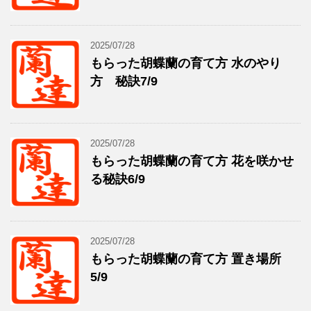
2025/07/28
もらった胡蝶蘭の育て方 水のやり
方 秘訣7/9
2025/07/28
もらった胡蝶蘭の育て方 花を咲かせ
る秘訣6/9
2025/07/28
もらった胡蝶蘭の育て方 置き場所
5/9