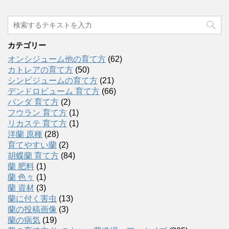
カテゴリー
オンシジューム他の育て方
(62)
カトレアの育て方
(50)
シンビジュームの育て方
(21)
デンドロビューム 育て方
(66)
バンダ 育て方
(2)
フウラン 育て方
(1)
リカステ 育て方
(1)
洋蘭 原種
(28)
育てやすい蘭
(2)
胡蝶蘭 育て方
(84)
蘭 肥料
(1)
蘭 色々
(1)
蘭 資材
(3)
蘭に付く害虫
(13)
蘭の投稿画像
(3)
蘭の病気
(19)