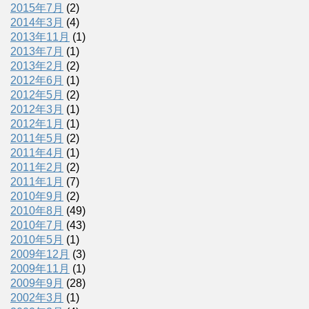
2015年7月
(2)
2014年3月
(4)
2013年11月
(1)
2013年7月
(1)
2013年2月
(2)
2012年6月
(1)
2012年5月
(2)
2012年3月
(1)
2012年1月
(1)
2011年5月
(2)
2011年4月
(1)
2011年2月
(2)
2011年1月
(7)
2010年9月
(2)
2010年8月
(49)
2010年7月
(43)
2010年5月
(1)
2009年12月
(3)
2009年11月
(1)
2009年9月
(28)
2002年3月
(1)