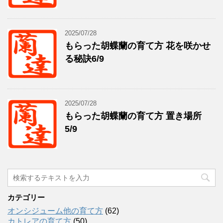
2025/07/28
もらった胡蝶蘭の育て方 花を咲かせ
る秘訣6/9
2025/07/28
もらった胡蝶蘭の育て方 置き場所
5/9
カテゴリー
オンシジューム他の育て方
(62)
カトレアの育て方
(50)