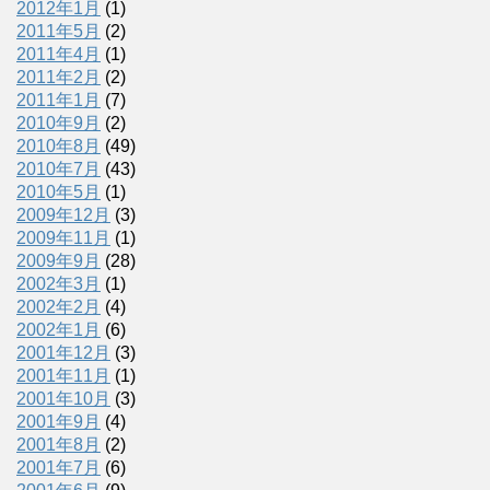
2012年1月
(1)
2011年5月
(2)
2011年4月
(1)
2011年2月
(2)
2011年1月
(7)
2010年9月
(2)
2010年8月
(49)
2010年7月
(43)
2010年5月
(1)
2009年12月
(3)
2009年11月
(1)
2009年9月
(28)
2002年3月
(1)
2002年2月
(4)
2002年1月
(6)
2001年12月
(3)
2001年11月
(1)
2001年10月
(3)
2001年9月
(4)
2001年8月
(2)
2001年7月
(6)