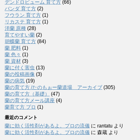
デンドロビューム 育て方
(66)
バンダ 育て方
(2)
フウラン 育て方
(1)
リカステ 育て方
(1)
洋蘭 原種
(28)
育てやすい蘭
(2)
胡蝶蘭 育て方
(84)
蘭 肥料
(1)
蘭 色々
(1)
蘭 資材
(3)
蘭に付く害虫
(13)
蘭の投稿画像
(3)
蘭の病気
(19)
蘭の育て方 /たのもぉー蘭道場 アーカイブ
(305)
蘭の育て方（基礎）
(47)
蘭の育て方メール講座
(4)
蘭育て方 プロ
(1)
最近のコメント
蘭に効く活性剤があるよ。プロの流儀
に
rantatu
より
蘭に効く活性剤があるよ。プロの流儀
に
森蔵
より