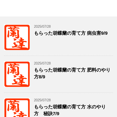
2025/07/28
もらった胡蝶蘭の育て方 病虫害9/9
2025/07/28
もらった胡蝶蘭の育て方 肥料のやり
方8/9
2025/07/28
もらった胡蝶蘭の育て方 水のやり
方 秘訣7/9