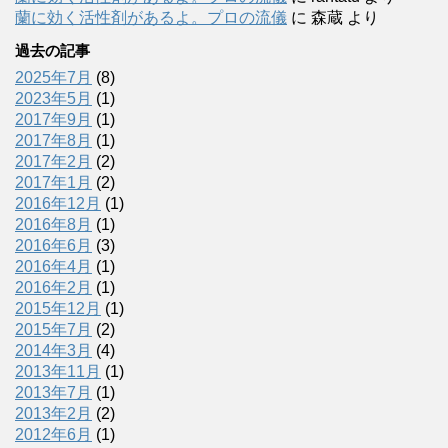
蘭に効く活性剤があるよ。プロの流儀
に
森蔵
より
過去の記事
2025年7月
(8)
2023年5月
(1)
2017年9月
(1)
2017年8月
(1)
2017年2月
(2)
2017年1月
(2)
2016年12月
(1)
2016年8月
(1)
2016年6月
(3)
2016年4月
(1)
2016年2月
(1)
2015年12月
(1)
2015年7月
(2)
2014年3月
(4)
2013年11月
(1)
2013年7月
(1)
2013年2月
(2)
2012年6月
(1)