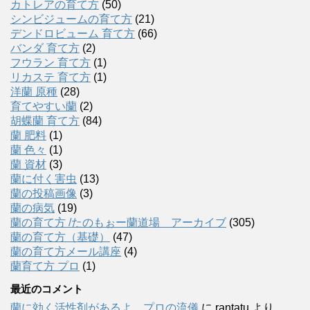
カトレアの育て方
(50)
シンビジュームの育て方
(21)
デンドロビューム 育て方
(66)
バンダ 育て方
(2)
フウラン 育て方
(1)
リカステ 育て方
(1)
洋蘭 原種
(28)
育てやすい蘭
(2)
胡蝶蘭 育て方
(84)
蘭 肥料
(1)
蘭 色々
(1)
蘭 資材
(3)
蘭に付く害虫
(13)
蘭の投稿画像
(3)
蘭の病気
(19)
蘭の育て方 /たのもぉー蘭道場 アーカイブ
(305)
蘭の育て方（基礎）
(47)
蘭の育て方メール講座
(4)
蘭育て方 プロ
(1)
最近のコメント
蘭に効く活性剤があるよ。プロの流儀
に
rantatu
より