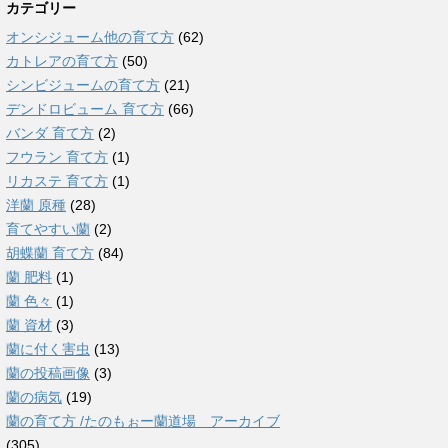
カテゴリー
オンシジューム他の育て方
(62)
カトレアの育て方
(50)
シンビジュームの育て方
(21)
デンドロビューム 育て方
(66)
バンダ 育て方
(2)
フウラン 育て方
(1)
リカステ 育て方
(1)
洋蘭 原種
(28)
育てやすい蘭
(2)
胡蝶蘭 育て方
(84)
蘭 肥料
(1)
蘭 色々
(1)
蘭 資材
(3)
蘭に付く害虫
(13)
蘭の投稿画像
(3)
蘭の病気
(19)
蘭の育て方 /たのもぉー蘭道場 アーカイブ
(305)