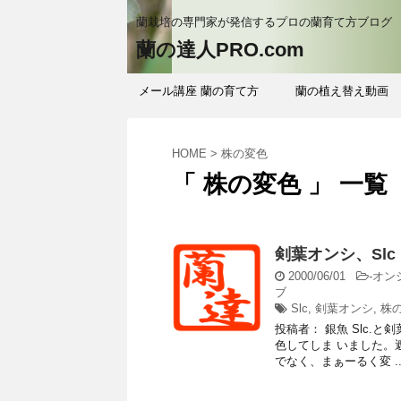
蘭栽培の専門家が発信するプロの蘭育て方ブログ
蘭の達人PRO.com
メール講座 蘭の育て方
蘭の植え替え動画
HOME
>
株の変色
「 株の変色 」 一覧
剣葉オンシ、Sl
2000/06/01
-
オン
ブ
Slc
,
剣葉オンシ
,
株
投稿者： 銀魚 Slc.
色してしま いました。遮
でなく、まぁーるく変 ..