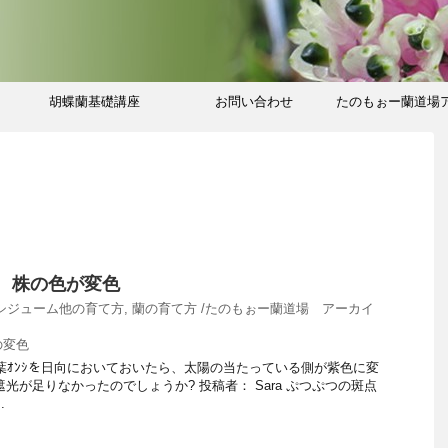
胡蝶蘭基礎講座
お問い合わせ
たのもぉー蘭道場
ブ
c 株の色が変色
シジューム他の育て方
,
蘭の育て方 /たのもぉー蘭道場 アーカイ
の変色
と剣葉ｵﾝｼを日向においておいたら、太陽の当たっている側が紫色に変
光が足りなかったのでしょうか? 投稿者： Sara ぷつぷつの斑点
.