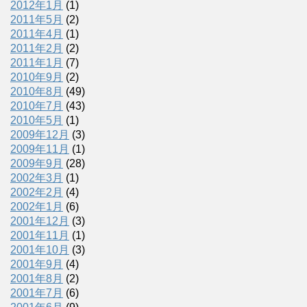
2012年1月
(1)
2011年5月
(2)
2011年4月
(1)
2011年2月
(2)
2011年1月
(7)
2010年9月
(2)
2010年8月
(49)
2010年7月
(43)
2010年5月
(1)
2009年12月
(3)
2009年11月
(1)
2009年9月
(28)
2002年3月
(1)
2002年2月
(4)
2002年1月
(6)
2001年12月
(3)
2001年11月
(1)
2001年10月
(3)
2001年9月
(4)
2001年8月
(2)
2001年7月
(6)