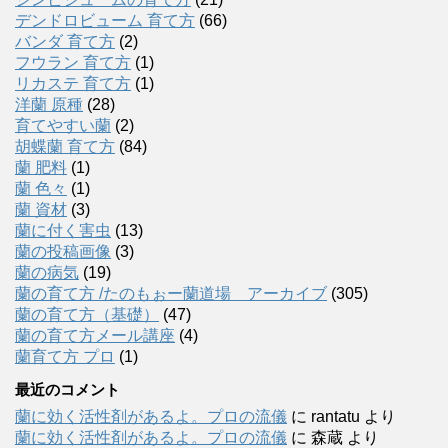
デンドロビューム 育て方
(66)
バンダ 育て方
(2)
フウラン 育て方
(1)
リカステ 育て方
(1)
洋蘭 原種
(28)
育てやすい蘭
(2)
胡蝶蘭 育て方
(84)
蘭 肥料
(1)
蘭 色々
(1)
蘭 資材
(3)
蘭に付く害虫
(13)
蘭の投稿画像
(3)
蘭の病気
(19)
蘭の育て方 /たのもぉー蘭道場 アーカイブ
(305)
蘭の育て方（基礎）
(47)
蘭の育て方メール講座
(4)
蘭育て方 プロ
(1)
最近のコメント
蘭に効く活性剤があるよ。プロの流儀
に
rantatu
より
蘭に効く活性剤があるよ。プロの流儀
に
森蔵
より