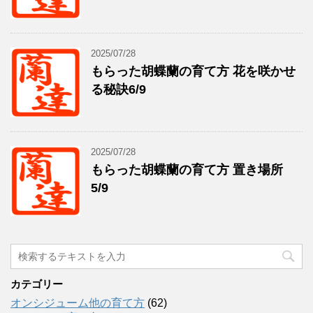
2025/07/28
もらった胡蝶蘭の育て方 花を咲かせ
る秘訣6/9
2025/07/28
もらった胡蝶蘭の育て方 置き場所
5/9
カテゴリー
オンシジューム他の育て方
(62)