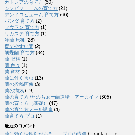
カトレアの育て方
(50)
シンビジュームの育て方
(21)
デンドロビューム 育て方
(66)
バンダ 育て方
(2)
フウラン 育て方
(1)
リカステ 育て方
(1)
洋蘭 原種
(28)
育てやすい蘭
(2)
胡蝶蘭 育て方
(84)
蘭 肥料
(1)
蘭 色々
(1)
蘭 資材
(3)
蘭に付く害虫
(13)
蘭の投稿画像
(3)
蘭の病気
(19)
蘭の育て方 /たのもぉー蘭道場 アーカイブ
(305)
蘭の育て方（基礎）
(47)
蘭の育て方メール講座
(4)
蘭育て方 プロ
(1)
最近のコメント
蘭に効く活性剤があるよ。プロの流儀
に
rantatu
より