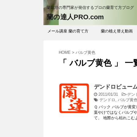
蘭栽培の専門家が発信するプロの蘭育て方ブログ
蘭の達人PRO.com
メール講座 蘭の育て方
蘭の植え替え動画
HOME
>
バルブ黄色
「 バルブ黄色 」 一
デンドロビュー
2011/01/31
-
デン
デンドロ
,
バルブ黄
Ｑ バック バルブが黄
葉やけではなくバルブや
て、 地際から枯れこむよ