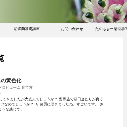
胡蝶蘭基礎講座
お問い合わせ
たのもぉー蘭道場
ブ
覧
ムの黄色化
ドロビューム 育て方
色
変してきましたが大丈夫でしょうか？ 窓際族で超日当たりが良く、
けなのでしょうか？ Ａ 綺麗に咲きましたね。すごいです。 さ
うな感じで ...