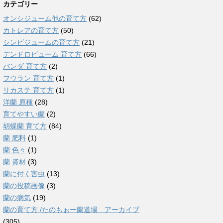
カテゴリー
オンシジューム他の育て方
(62)
カトレアの育て方
(50)
シンビジュームの育て方
(21)
デンドロビューム 育て方
(66)
バンダ 育て方
(2)
フウラン 育て方
(1)
リカステ 育て方
(1)
洋蘭 原種
(28)
育てやすい蘭
(2)
胡蝶蘭 育て方
(84)
蘭 肥料
(1)
蘭 色々
(1)
蘭 資材
(3)
蘭に付く害虫
(13)
蘭の投稿画像
(3)
蘭の病気
(19)
蘭の育て方 /たのもぉー蘭道場 アーカイブ
(305)