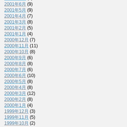
2001年6月
(9)
2001年5月
(9)
2001年4月
(7)
2001年3月
(8)
2001年2月
(5)
2001年1月
(4)
2000年12月
(7)
2000年11月
(11)
2000年10月
(8)
2000年9月
(6)
2000年8月
(8)
2000年7月
(6)
2000年6月
(10)
2000年5月
(8)
2000年4月
(8)
2000年3月
(12)
2000年2月
(8)
2000年1月
(4)
1999年12月
(3)
1999年11月
(5)
1999年10月
(2)