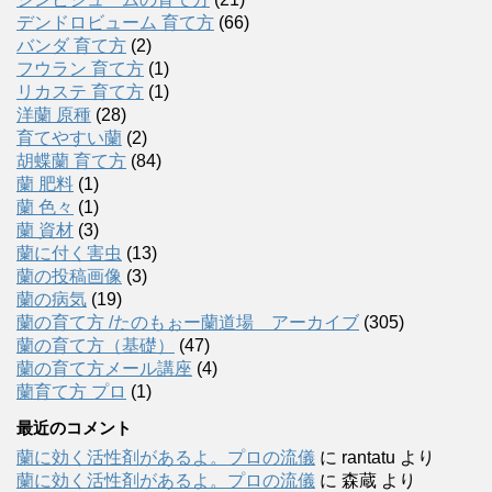
デンドロビューム 育て方
(66)
バンダ 育て方
(2)
フウラン 育て方
(1)
リカステ 育て方
(1)
洋蘭 原種
(28)
育てやすい蘭
(2)
胡蝶蘭 育て方
(84)
蘭 肥料
(1)
蘭 色々
(1)
蘭 資材
(3)
蘭に付く害虫
(13)
蘭の投稿画像
(3)
蘭の病気
(19)
蘭の育て方 /たのもぉー蘭道場 アーカイブ
(305)
蘭の育て方（基礎）
(47)
蘭の育て方メール講座
(4)
蘭育て方 プロ
(1)
最近のコメント
蘭に効く活性剤があるよ。プロの流儀
に
rantatu
より
蘭に効く活性剤があるよ。プロの流儀
に
森蔵
より