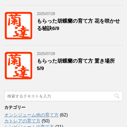
2025/07/28
もらった胡蝶蘭の育て方 花を咲かせ
る秘訣6/9
2025/07/28
もらった胡蝶蘭の育て方 置き場所
5/9
カテゴリー
オンシジューム他の育て方
(62)
カトレアの育て方
(50)
シンビジュームの育て方
(21)