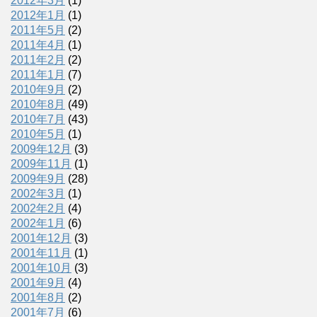
2012年3月
(1)
2012年1月
(1)
2011年5月
(2)
2011年4月
(1)
2011年2月
(2)
2011年1月
(7)
2010年9月
(2)
2010年8月
(49)
2010年7月
(43)
2010年5月
(1)
2009年12月
(3)
2009年11月
(1)
2009年9月
(28)
2002年3月
(1)
2002年2月
(4)
2002年1月
(6)
2001年12月
(3)
2001年11月
(1)
2001年10月
(3)
2001年9月
(4)
2001年8月
(2)
2001年7月
(6)