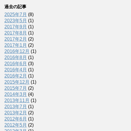
過去の記事
2025年7月
(8)
2023年5月
(1)
2017年9月
(1)
2017年8月
(1)
2017年2月
(2)
2017年1月
(2)
2016年12月
(1)
2016年8月
(1)
2016年6月
(3)
2016年4月
(1)
2016年2月
(1)
2015年12月
(1)
2015年7月
(2)
2014年3月
(4)
2013年11月
(1)
2013年7月
(1)
2013年2月
(2)
2012年6月
(1)
2012年5月
(2)