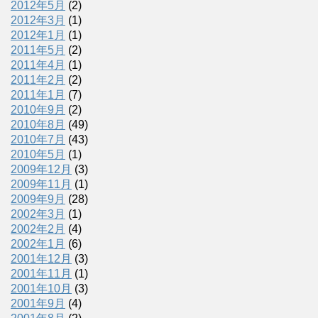
2012年5月
(2)
2012年3月
(1)
2012年1月
(1)
2011年5月
(2)
2011年4月
(1)
2011年2月
(2)
2011年1月
(7)
2010年9月
(2)
2010年8月
(49)
2010年7月
(43)
2010年5月
(1)
2009年12月
(3)
2009年11月
(1)
2009年9月
(28)
2002年3月
(1)
2002年2月
(4)
2002年1月
(6)
2001年12月
(3)
2001年11月
(1)
2001年10月
(3)
2001年9月
(4)