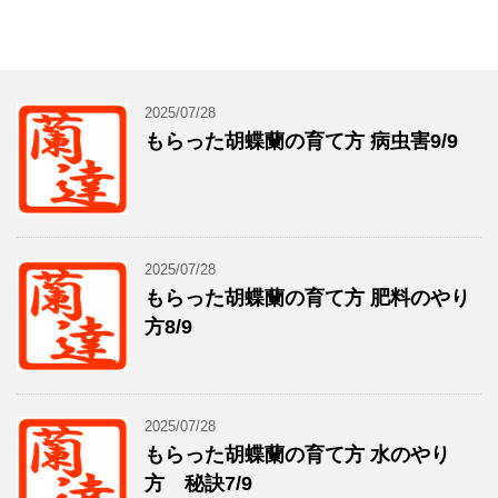
2025/07/28
もらった胡蝶蘭の育て方 病虫害9/9
2025/07/28
もらった胡蝶蘭の育て方 肥料のやり
方8/9
2025/07/28
もらった胡蝶蘭の育て方 水のやり
方 秘訣7/9