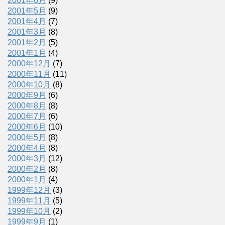
2001年6月
(9)
2001年5月
(9)
2001年4月
(7)
2001年3月
(8)
2001年2月
(5)
2001年1月
(4)
2000年12月
(7)
2000年11月
(11)
2000年10月
(8)
2000年9月
(6)
2000年8月
(8)
2000年7月
(6)
2000年6月
(10)
2000年5月
(8)
2000年4月
(8)
2000年3月
(12)
2000年2月
(8)
2000年1月
(4)
1999年12月
(3)
1999年11月
(5)
1999年10月
(2)
1999年9月
(1)