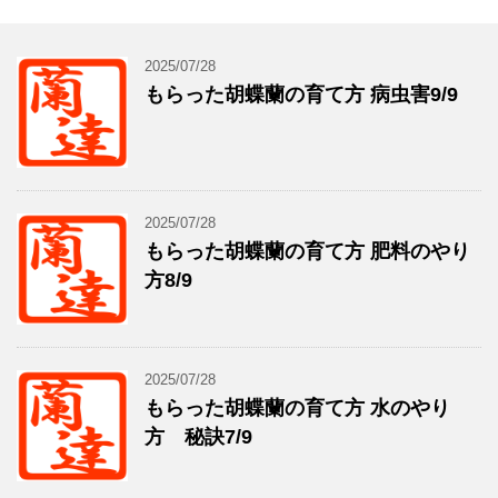
2025/07/28
もらった胡蝶蘭の育て方 病虫害9/9
2025/07/28
もらった胡蝶蘭の育て方 肥料のやり
方8/9
2025/07/28
もらった胡蝶蘭の育て方 水のやり
方 秘訣7/9