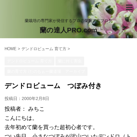
蘭栽培の専門家が発信するプロの蘭育て方ブログ
蘭の達人PRO.com
HOME
>
デンドロビューム 育て方
>
デンドロビューム 育て方
蘭に付く害虫
蘭の育て方 /たのもぉー蘭道場 アーカイブ
デンドロビューム つぼみ付き
投稿日：
2000年2月8日
投稿者： みちこ
こんにちは。
去年初めて蘭を買った超初心者です。
つい先日、小さなつぼみが沢山ついたデンドロ（ト