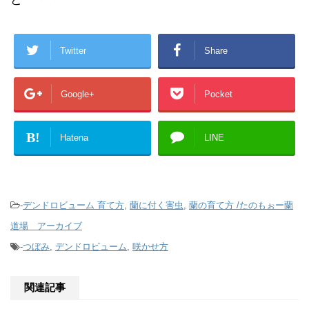
Twitter
Share
Google+
Pocket
B!
Hatena
LINE
-
デンドロビューム 育て方
,
蘭に付く害虫
,
蘭の育て方 /たのもぉー蘭
道場 アーカイブ
-
つぼみ
,
デンドロビューム
,
咲かせ方
関連記事