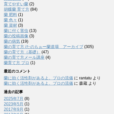
育てやすい蘭
(2)
胡蝶蘭 育て方
(84)
蘭 肥料
(1)
蘭 色々
(1)
蘭 資材
(3)
蘭に付く害虫
(13)
蘭の投稿画像
(3)
蘭の病気
(19)
蘭の育て方 /たのもぉー蘭道場 アーカイブ
(305)
蘭の育て方（基礎）
(47)
蘭の育て方メール講座
(4)
蘭育て方 プロ
(1)
最近のコメント
蘭に効く活性剤があるよ。プロの流儀
に
rantatu
より
蘭に効く活性剤があるよ。プロの流儀
に
森蔵
より
過去の記事
2025年7月
(8)
2023年5月
(1)
2017年9月
(1)