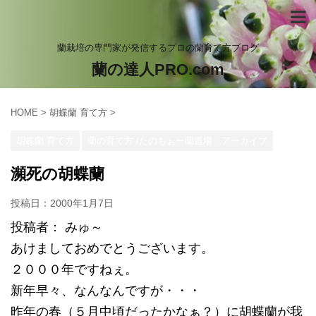
蘭栽培の専門家が発信するプロの蘭育て方ブログ
蘭の達人PRO.com
HOME
>
胡蝶蘭 育て方
>
胡蝶蘭 育て方
蘭の育て方 /たのもぉー蘭道場 アーカイブ
瀕死の胡蝶蘭
投稿日：
2000年1月7日
投稿者： みゅ～
あけましておめでとうございます。
２０００年ですねぇ。
新年早々、なんなんですが・・・
昨年の春（５月中頃だったかなぁ？）に胡蝶蘭が我