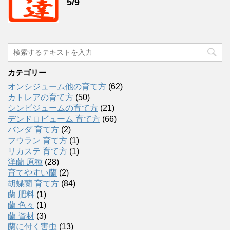
5/9
カテゴリー
オンシジューム他の育て方
(62)
カトレアの育て方
(50)
シンビジュームの育て方
(21)
デンドロビューム 育て方
(66)
バンダ 育て方
(2)
フウラン 育て方
(1)
リカステ 育て方
(1)
洋蘭 原種
(28)
育てやすい蘭
(2)
胡蝶蘭 育て方
(84)
蘭 肥料
(1)
蘭 色々
(1)
蘭 資材
(3)
蘭に付く害虫
(13)