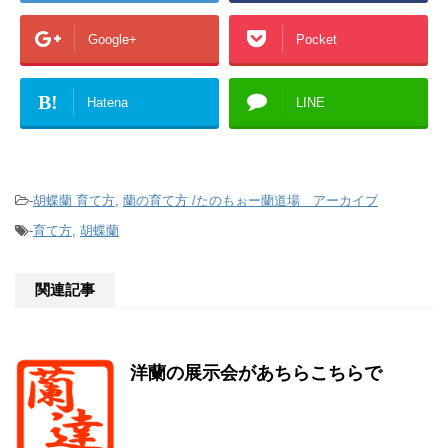
Google+
Pocket
B!
Hatena
LINE
-
胡蝶蘭 育て方
,
蘭の育て方 /たのもぉー蘭道場 アーカイブ
-
育て方
,
胡蝶蘭
関連記事
洋蘭の展示会があちらこちらで