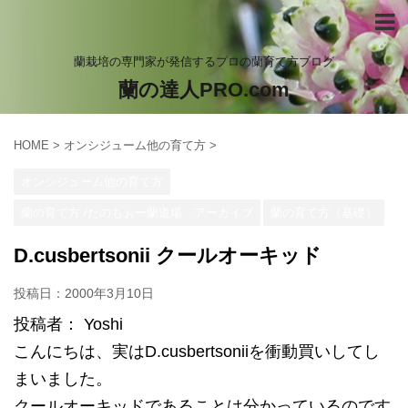
蘭栽培の専門家が発信するプロの蘭育て方ブログ
蘭の達人PRO.com
HOME
>
オンシジューム他の育て方
>
オンシジューム他の育て方
蘭の育て方 /たのもぉー蘭道場 アーカイブ
蘭の育て方（基礎）
D.cusbertsonii クールオーキッド
投稿日：
2000年3月10日
投稿者： Yoshi
こんにちは、実はD.cusbertsoniiを衝動買いしてし
まいました。
クールオーキッドであることは分かっているのです