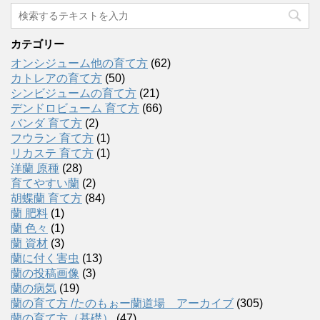
カテゴリー
オンシジューム他の育て方
(62)
カトレアの育て方
(50)
シンビジュームの育て方
(21)
デンドロビューム 育て方
(66)
バンダ 育て方
(2)
フウラン 育て方
(1)
リカステ 育て方
(1)
洋蘭 原種
(28)
育てやすい蘭
(2)
胡蝶蘭 育て方
(84)
蘭 肥料
(1)
蘭 色々
(1)
蘭 資材
(3)
蘭に付く害虫
(13)
蘭の投稿画像
(3)
蘭の病気
(19)
蘭の育て方 /たのもぉー蘭道場 アーカイブ
(305)
蘭の育て方（基礎）
(47)