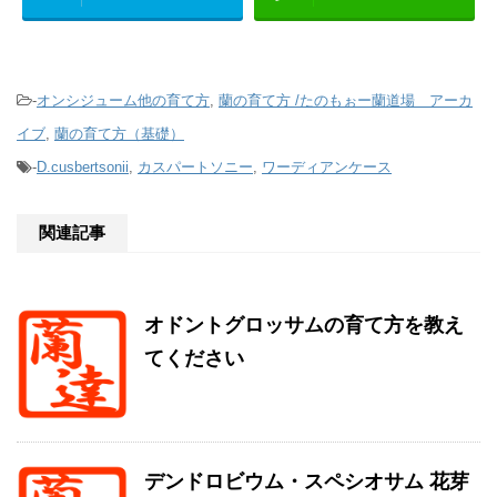
-
オンシジューム他の育て方
,
蘭の育て方 /たのもぉー蘭道場 アーカ
イブ
,
蘭の育て方（基礎）
-
D.cusbertsonii
,
カスパートソニー
,
ワーディアンケース
関連記事
オドントグロッサムの育て方を教え
てください
デンドロビウム・スペシオサム 花芽