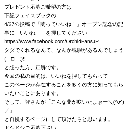
プレゼント応募ご希望の方は
下記フェイスブックの
4/27の投稿で「蘭っていいね！」オープン記念の記
事に いいね！ を押してください
https://www.facebook.com/OrchidFansJP
タダでくれるなんて、なんか魂胆があるんでしょう
(￣□￣;)!!
と想った方、正解です。
今回の私の目的は、いいねを押してもらって
このページが存在することを多くの方に知ってもら
いたいことにあります。
そして、皆さんが「こんな蘭が咲いたよぉー＼(^o^)
／」
と自慢するページにして頂けたらと思います。
ドシドシご応募下さい。