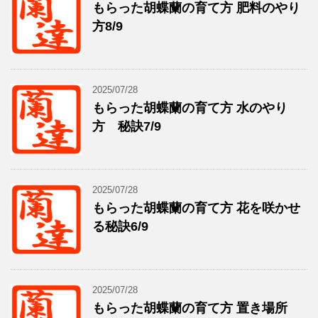
もらった胡蝶蘭の育て方 肥料のやり
方8/9
2025/07/28
もらった胡蝶蘭の育て方 水のやり
方 秘訣7/9
2025/07/28
もらった胡蝶蘭の育て方 花を咲かせ
る秘訣6/9
2025/07/28
もらった胡蝶蘭の育て方 置き場所