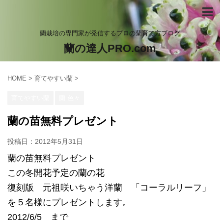
蘭栽培の専門家が発信するプロの蘭育て方ブログ
蘭の達人PRO.com
HOME
>
育てやすい蘭
>
育てやすい蘭
蘭 色々
蘭の苗無料プレゼント
投稿日：
2012年5月31日
蘭の苗無料プレゼント
この冬開花予定の蘭の花
復刻版 元祖咲いちゃう洋蘭 「コーラルリーフ」
を５名様にプレゼントします。
2012/6/5 まで