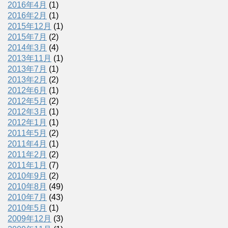
2016年4月
(1)
2016年2月
(1)
2015年12月
(1)
2015年7月
(2)
2014年3月
(4)
2013年11月
(1)
2013年7月
(1)
2013年2月
(2)
2012年6月
(1)
2012年5月
(2)
2012年3月
(1)
2012年1月
(1)
2011年5月
(2)
2011年4月
(1)
2011年2月
(2)
2011年1月
(7)
2010年9月
(2)
2010年8月
(49)
2010年7月
(43)
2010年5月
(1)
2009年12月
(3)